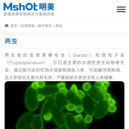
首页
应用领域
政府单位
两虫
两虫
两虫指的是贾第鞭毛虫（Giardia）和隐孢子虫
（Cryptosporidium），它们是主要的水源性原生动物寄生
虫，通过被污染的饮用水或食物感染人类，引起腹泻等疾病，
且大多数抗生素对其无效，严重威胁水质安全和人类健康。